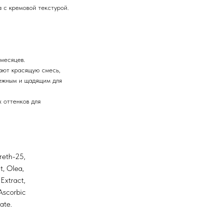
 с кремовой текстурой.
месяцев.
ают красящую смесь,
ежным и щадящим для
 оттенков для
reth-25,
t, Olea,
Extract,
Ascorbic
ate.