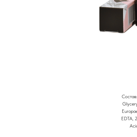
Состав
Glycery
Europae
EDTA, 2
Aci