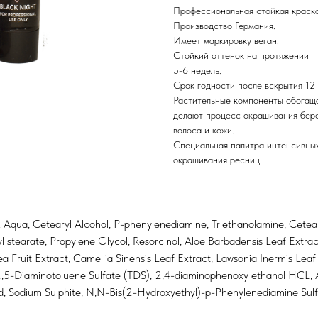
Профессиональная стойкая краска
Производство Германия.
Имеет маркировку веган.
Стойкий оттенок на протяжении
5-6 недель.
Срок годности после вскрытия 12 
Растительные компоненты обогащ
делают процесс окрашивания бер
волоса и кожи.
Специальная палитра интенсивных
окрашивания ресниц.
:
Aqua, Cetearyl Alcohol, P-phenylenediamine, Triethanolamine, Cetea
l stearate, Propylene Glycol, Resorcinol, Aloe Barbadensis Leaf Extrac
a Fruit Extract, Camellia Sinensis Leaf Extract, Lawsonia Inermis Leaf 
,5-Diaminotoluene Sulfate (TDS), 2,4-diaminophenoxy ethanol HCL, 
d, Sodium Sulphite, N,N-Bis(2-Hydroxyethyl)-p-Phenylenediamine Sulf