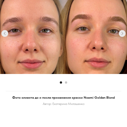
данного оттенка я не заметила, все соответствует
описанию. Что касается тюбика, то с ним следует
обходиться осторожно: не перегибать и не
использовать сильного давления, чтобы избежать
заломов и трещин на упаковке.
Сравнение с аналогами других брендов
:
Аналогов на рынке данному оттенку практически
нет, поскольку мало брендов выпускают оттенки на
высоких УГТ.
Рекомендация
: Если хотите усилить отпечаток на
коже, добавьте 5% black (для теплого и
нейтрального окрашивания) или 5% blue black (для
холодного окрашивания).
Профиль эксперта на Znatno
Фото клиента до и после применения краски Noemi Golden Blond
Автор: Екатерина Милашенко