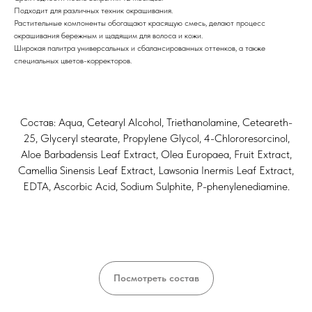
Подходит для различных техник окрашивания.
Растительные компоненты обогащают красящую смесь, делают процесс
окрашивания бережным и щадящим для волоса и кожи.
Широкая палитра универсальных и сбалансированных оттенков, а также
специальных цветов-корректоров.
Состав: Aqua, Cetearyl Alcohol, Triethanolamine, Ceteareth-
25, Glyceryl stearate, Propylene Glycol, 4-Chlororesorcinol,
Aloe Barbadensis Leaf Extract, Olea Europaea, Fruit Extract,
Camellia Sinensis Leaf Extract, Lawsonia Inermis Leaf Extract,
EDTA, Ascorbic Acid, Sodium Sulphite, P-phenylenediamine.
Посмотреть состав