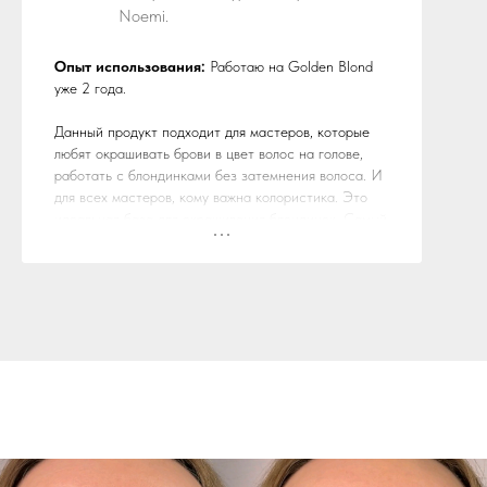
Noemi.
Опыт использования:
Работаю на Golden Blond
уже 2 года.
Данный продукт подходит для мастеров, которые
любят окрашивать брови в цвет волос на голове,
работать с блондинками без затемнения волоса. И
для всех мастеров, кому важна колористика. Это
идеальная база для окрашивания блондинок. Самый
светлый оттенок в базовой палитре среди оттенков
натуральный гаммы.
Плюсы
: Golden Blond находится на 8 УГТ, является
базой в миксе для блонда, а также может работать
в чистом виде на теплых золотистых блондах. Не
затемняет волос. Степень отпечатка слабая, но
зависит от кожи и возраста клиента (на сухой коже
или на подростках оставляет значительный след на
коже).
Минусы
: Никаких отрицательных моментов у