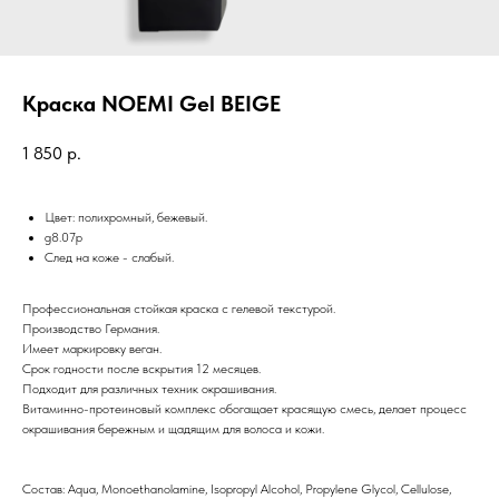
Краска NOEMI Gel BEIGE
1 850
р.
Цвет: полихромный, бежевый.
g8.07p
След на коже - слабый.
Профессиональная стойкая краска с гелевой текстурой.
Производство Германия.
Имеет маркировку веган.
Срок годности после вскрытия 12 месяцев.
Подходит для различных техник окрашивания.
Витаминно-протеиновый комплекс обогащает красящую смесь, делает процесс
окрашивания бережным и щадящим для волоса и кожи.
Состав: Aqua, Monoethanolamine, Isopropyl Alcohol, Propylene Glycol, Cellulose,