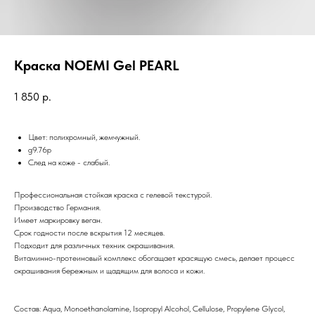
Краска NOEMI Gel PEARL
1 850
р.
Цвет: полихромный, жемчужный.
g9.76p
След на коже - слабый.
Профессиональная стойкая краска с гелевой текстурой.
Производство Германия.
Имеет маркировку веган.
Срок годности после вскрытия 12 месяцев.
Подходит для различных техник окрашивания.
Витаминно-протеиновый комплекс обогащает красящую смесь, делает процесс
окрашивания бережным и щадящим для волоса и кожи.
Состав: Aqua, Monoethanolamine, Isopropyl Alcohol, Cellulose, Propylene Glycol,