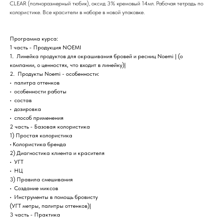
CLEAR (полноразмерный тюбик), оксид 3% кремовый 14мл. Рабочая тетрадь по
колористике. Все красители в наборе в новой упаковке.
Программа курса:
1 часть - Продукция NOEMI
1.⁠ ⁠ Линейка продуктов для окрашивания бровей и ресниц Noemi | (о
компании, о ценностях, что входит в линейку)|
2.⁠ ⁠ Продукты Noemi - особенности:
•⁠ ⁠ палитра оттенков
•⁠ ⁠ особенности работы
•⁠ ⁠ состав
•⁠ ⁠ дозировка
•⁠ ⁠ способ применения
2 часть - Базовая колористика
1) Простая колористика
•⁠ ⁠Колористика бренда
2) Диагностика клиента и красителя
•⁠ ⁠ УГТ
•⁠ ⁠ НЦ
3) Правила смешивания
•⁠ ⁠ Создание миксов
•⁠ ⁠ Инструменты в помощь бровисту
(УГТ метры, палитры оттенков)|
3 часть - Практика